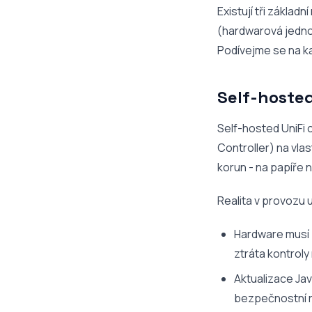
Existují tři základn
(hardwarová jednot
Podívejme se na ka
Self-hosted
Self-hosted UniFi c
Controller) na vla
korun - na papíře n
Realita v provozu u
Hardware musí
ztráta kontroly
Aktualizace Jav
bezpečnostní ri