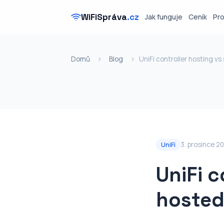
WiFiSpráva
.cz
Jak funguje
Ceník
Pr
Domů
›
Blog
›
UniFi controller hosting vs
3. prosince 2
UniFi
UniFi c
hosted: