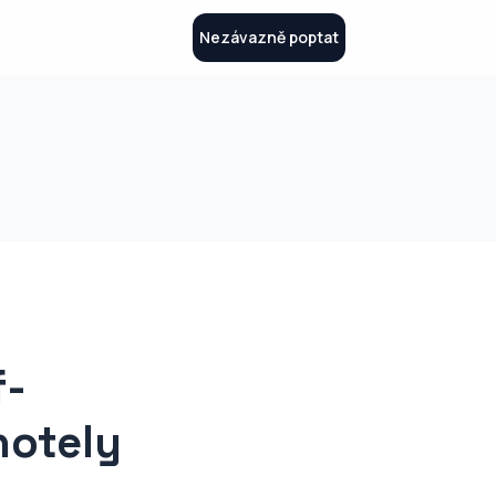
Nezávazně poptat
f-
hotely