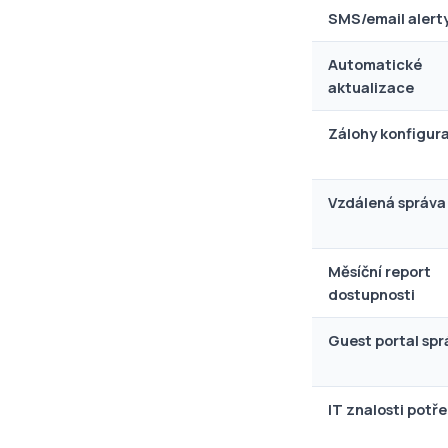
SMS/email alert
Automatické
aktualizace
Zálohy konfigur
Vzdálená správa
Měsíční report
dostupnosti
Guest portal spr
IT znalosti potř