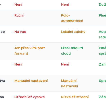
y
Není
Není
Do 
Ruční
Polo-
Pln
automatické
ace
Na vás
Lokální zálohy
Aut
red
Jen přes VPN/port
Přes Ubiquiti
Pln
forward
cloud
spr
Není
Není
Zah
áva
Manuální nastavení
Manuální
Spr
nastavení
eba
Střední až vysoké
Nízké až střední
Žád