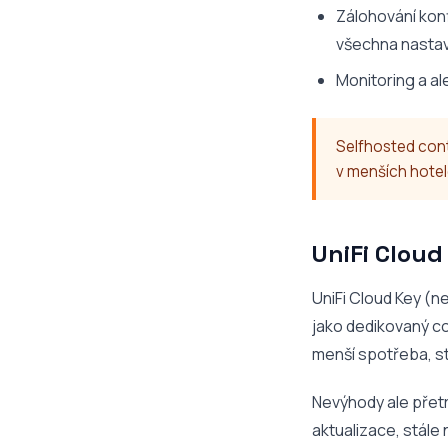
Zálohování konf
všechna nastav
Monitoring a al
Selfhosted cont
v menších hotel
UniFi Cloud 
UniFi Cloud Key (n
jako dedikovaný co
menší spotřeba, st
Nevýhody ale přetrv
aktualizace, stále