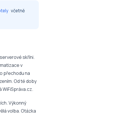
tely
včetně
serverové skříni.
imatizace v
 Po přechodu na
azením. Od té doby
lá WiFiSpráva.cz.
cích. Výkonný
vělá volba. Otázka