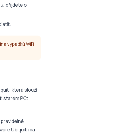
, přijdete o
latit.
ina výpadků WiFi
iti, která slouží
ti starém PC:
e pravidelné
ware Ubiquiti má