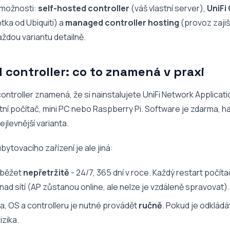
í možnosti:
self-hosted controller
(váš vlastní server),
UniFi
ka od Ubiquiti) a
managed controller hosting
(provoz zajiš
ždou variantu detailně.
 controller: co to znamená v praxi
ontroller znamená, že si nainstalujete UniFi Network Applicatio
stní počítač, mini PC nebo Raspberry Pi. Software je zdarma, ha
ejlevnější varianta.
bytovacího zařízení je ale jiná:
 běžet
nepřetržitě
- 24/7, 365 dní v roce. Každý restart počí
 nad sítí (AP zůstanou online, ale nelze je vzdáleně spravovat).
a, OS a controlleru je nutné provádět
ručně
. Pokud je odkládá
zika.