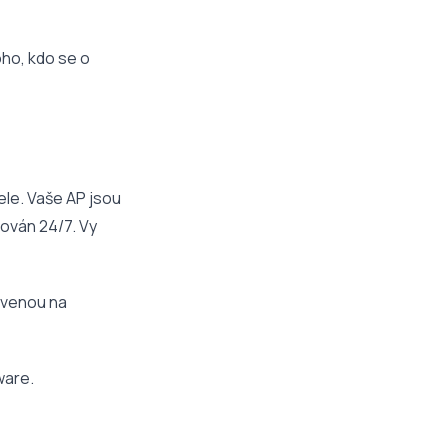
oho, kdo se o
ele. Vaše AP jsou
rován 24/7. Vy
avenou na
ware.