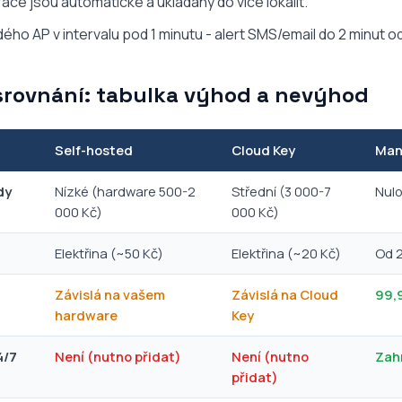
ace jsou automatické a ukládány do více lokalit.
ého AP v intervalu pod 1 minutu - alert SMS/email do 2 minut o
srovnání: tabulka výhod a nevýhod
Self-hosted
Cloud Key
Man
dy
Nízké (hardware 500-2
Střední (3 000-7
Nul
000 Kč)
000 Kč)
Elektřina (~50 Kč)
Elektřina (~20 Kč)
Od 
Závislá na vašem
Závislá na Cloud
99,
hardware
Key
4/7
Není (nutno přidat)
Není (nutno
Zah
přidat)