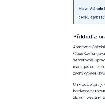
Hlavní článek:
ceníku a jak začí
Příklad z p
Aparthotel Sokolsk
Cloud Key fungoval
serverovně. Správc
managed controller
žádný výpadek kvůl
UniFi od Ubiquiti 
hardware za rozumn
ale není
zda
UniFi, 