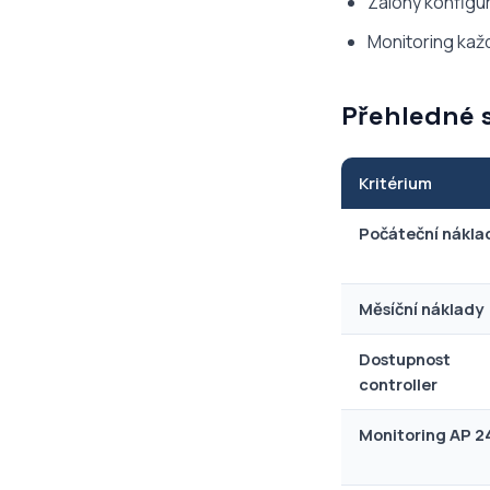
Zálohy konfigur
Monitoring každ
Přehledné 
Kritérium
Počáteční nákla
Měsíční náklady
Dostupnost
controller
Monitoring AP 2