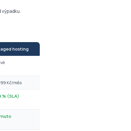
d výpadku.
aged hosting
ové
299 Kč/měs
9 % (SLA)
rnuto