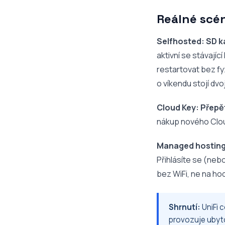
Reálné scén
Selfhosted: SD ka
aktivní se stávajíc
restartovat bez fy
o víkendu stojí dv
Cloud Key: Přepětí
nákup nového Cloud
Managed hosting:
Přihlásíte se (neb
bez WiFi, ne na hod
Shrnutí:
UniFi 
provozuje ubyto