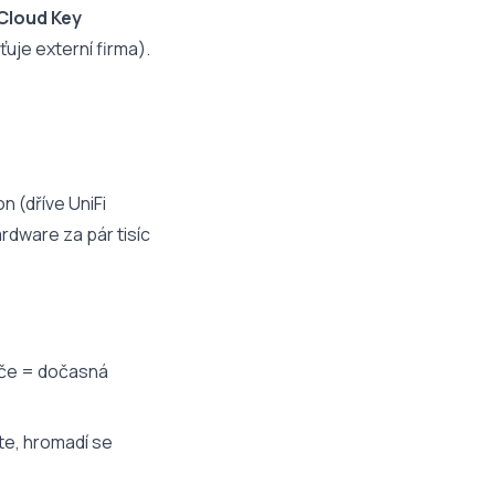
 Cloud Key
ťuje externí firma).
n (dříve UniFi
rdware za pár tisíc
tače = dočasná
te, hromadí se