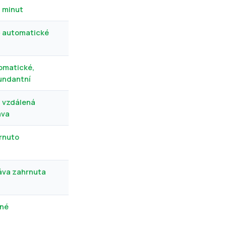
2 minut
ě automatické
omatické,
undantní
á vzdálená
áva
rnuto
áva zahrnuta
né