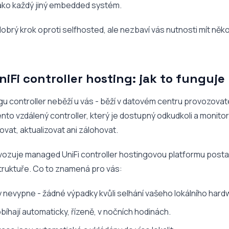
ako každý jiný embedded systém.
 dobrý krok oproti selfhosted, ale nezbaví vás nutnosti mít něk
Fi controller hosting: jak to funguje
 controller neběží u vás - běží v datovém centru provozovat
to vzdálený controller, který je dostupný odkudkoli a monito
ovat, aktualizovat ani zálohovat.
vozuje managed UniFi controller hostingovou platformu post
truktuře. Co to znamená pro vás:
y nevypne - žádné výpadky kvůli selhání vašeho lokálního hard
bíhají automaticky, řízeně, v nočních hodinách.