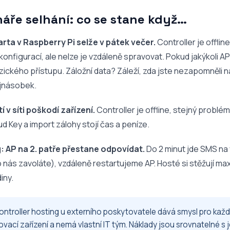
áře selhání: co se stane když…
rta v Raspberry Pi selže v pátek večer.
Controller je offlin
í konfigurací, ale nelze je vzdáleně spravovat. Pokud jakýkoli 
zického přístupu. Záložní data? Záleží, zda jste nezapomněli na
ojnásobek.
 v síti poškodí zařízení.
Controller je offline, stejný problém
 Key a import zálohy stojí čas a peníze.
 AP na 2. patře přestane odpovídat.
Do 2 minut jde SMS na 
o nás zavoláte), vzdáleně restartujeme AP. Hosté si stěžují ma
iny.
controller hosting u externího poskytovatele dává smysl pro kaž
vací zařízení a nemá vlastní IT tým. Náklady jsou srovnatelné s