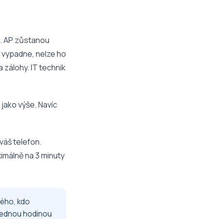
e. AP zůstanou
AP vypadne, nelze ho
 zálohy. IT technik
 jako výše. Navíc
váš telefon.
ximálně na 3 minuty
dého, kdo
 jednou hodinou