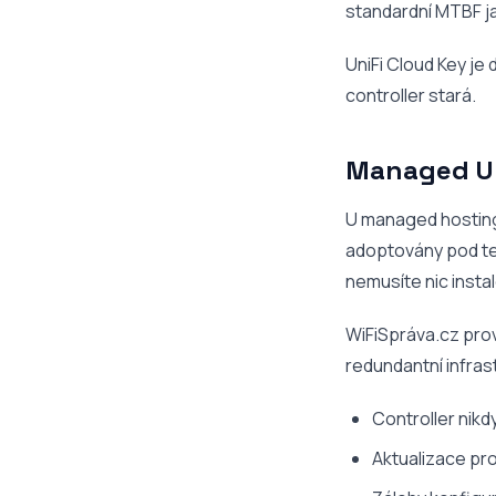
standardní MTBF j
UniFi Cloud Key je
controller stará.
Managed Uni
U managed hostingu
adoptovány pod ten
nemusíte nic instal
WiFiSpráva.cz pro
redundantní infras
Controller nikd
Aktualizace pro