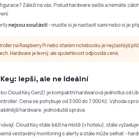
igurace? Záleží na vás. Pokud hardware selže a nemáte zálohu
ení.
erty
nejsou součástí
- musíte si je nastavit sami nebo si je přip
roller na Raspberry Pi nebo starém notebooku je nejčastější příč
ech. Hardware je levný, ale spolehlivost odpovídá ceně.
Key: lepší, ale ne ideální
ebo Cloud Key Gen2) je kompaktní hardwarová jednotka od Ubiqu
ntroller. Cena se pohybuje od 3 000 do 7 000 Kč. Výhoda opro
abilnější hardware, jednodušší správa.
ávají: Cloud Key stále běží na místě (v hotelu), stále vyžaduj
 nemá vestavěný monitoring s alerty a stále může selhat - hard