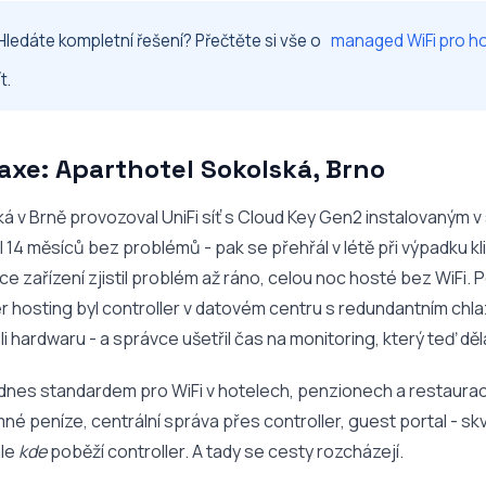
Hledáte kompletní řešení? Přečtěte si vše o
managed WiFi pro ho
t.
raxe: Aparthotel Sokolská, Brno
á v Brně provozoval UniFi síť s Cloud Key Gen2 instalovaným v 
 14 měsíců bez problémů - pak se přehřál v létě při výpadku kl
e zařízení zjistil problém až ráno, celou noc hosté bez WiFi.
 hosting byl controller v datovém centru s redundantním chl
i hardwaru - a správce ušetřil čas na monitoring, který teď dě
je dnes standardem pro WiFi v hotelech, penzionech a restaura
é peníze, centrální správa přes controller, guest portal - sk
ale
kde
poběží controller. A tady se cesty rozcházejí.