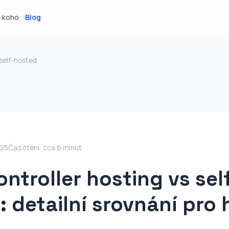
o koho
Blog
 self-hosted
025
Čas čtení: cca 6 minut
ontroller hosting vs sel
 detailní srovnání pro 